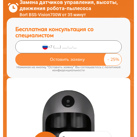
Замена датчиков управления, высоты,
движения робота-пылесоса
Bort BSS-Vision700W от 35 минут
Бесплатная консультация со
специалистом
Оставить заявку
Нажимая на кнопку "Оставить заявку" Вы соглашаетесь c
политикой
конфиденциальности